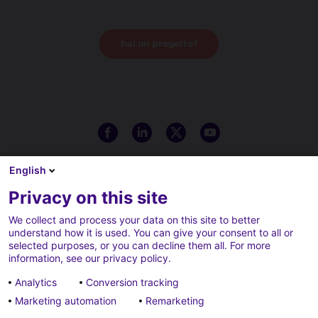
hai un progetto?
English
Privacy on this site
We collect and process your data on this site to better
understand how it is used. You can give your consent to all or
selected purposes, or you can decline them all. For more
information, see our privacy policy.
Analytics
Conversion tracking
Marketing automation
Remarketing
Note legali
Cookie policy